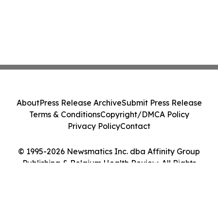
About
Press Release Archive
Submit Press Release
Terms & Conditions
Copyright/DMCA Policy
Privacy Policy
Contact
© 1995-2026 Newsmatics Inc. dba Affinity Group
Publishing & Belgium Health Review. All Rights
Reserved.
Cookie Settings / Your Privacy Choices